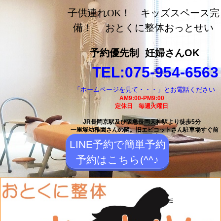
長岡京市の整体【おとく
子供連れOK！ キッズスペース完
に整体おっとせい】長岡
備！ おとくに整体おっとせい
京駅と長岡天神駅から徒
予約優先制
妊婦さんOK
歩5分の整体院
TEL:075-954-6563
「ホームページを見て・・・」とお電話ください
AM9:00-PM9:00
定休日 毎週火曜日
JR長岡京駅及び阪急長岡天神駅より徒歩5分
一里塚幼稚園さんの隣。
旧エピコットさん駐車場すぐ前
LINE予約で簡単予約
予約はこちら(^^♪