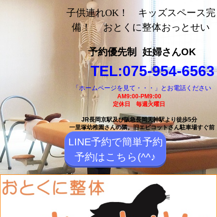
長岡京市の整体【おとく
子供連れOK！ キッズスペース完
に整体おっとせい】長岡
備！ おとくに整体おっとせい
京駅と長岡天神駅から徒
予約優先制
妊婦さんOK
歩5分の整体院
TEL:075-954-6563
「ホームページを見て・・・」とお電話ください
AM9:00-PM9:00
定休日 毎週火曜日
JR長岡京駅及び阪急長岡天神駅より徒歩5分
一里塚幼稚園さんの隣。
旧エピコットさん駐車場すぐ前
LINE予約で簡単予約
予約はこちら(^^♪