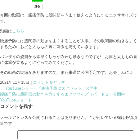
今回の動画は、腰痛予防に股関節をうまく使えるようにするエクササイズで
す。
動画は
こちら
腰痛予防には股関節の動きをよくすることが大事。その股関節の動きをよく
するためにお尻と太ももの裏に刺激を与えていきます。
バンザイの姿勢から素早くしゃがみ込む動きなのですが、お尻と太ももの裏
に体重が乗るようにやってみてください。
その動画の続編がありますので、また来週に公開予定です。お楽しみに☆
2021年11月15日
|
コメントをどうぞ
←
YouTubeショート「腰痛予防にスクワット」公開中
腰痛予防に股関節の動きを良くするエクササイズ（パート２）公開中
YouTubeショート
→
コメントを残す
メールアドレスが公開されることはありません。
*
が付いている欄は必須項
目です