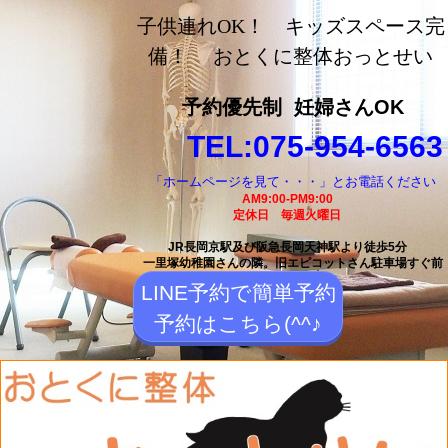
長岡京市の整体【おとく
子供連れOK！ キッズスペース完
に整体おっとせい】長岡
備！ おとくに整体おっとせい
京駅と長岡天神駅から徒
予約優先制
妊婦さんOK
歩5分の整体院
TEL:075-954-6563
「ホームページを見て・・・」とお電話ください
AM9:00-PM9:00
定休日 毎週火曜日
JR長岡京駅及び阪急長岡天神駅より徒歩5分
一里塚幼稚園さんの隣。
旧エピコットさん駐車場すぐ前
LINE予約で簡単予約
予約はこちら(^^♪