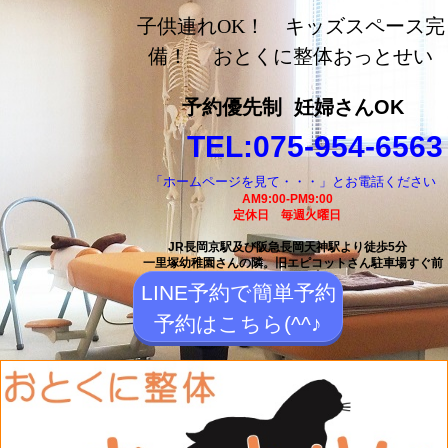
長岡京市の整体【おとく
子供連れOK！ キッズスペース完
に整体おっとせい】長岡
備！ おとくに整体おっとせい
京駅と長岡天神駅から徒
予約優先制
妊婦さんOK
歩5分の整体院
TEL:075-954-6563
「ホームページを見て・・・」とお電話ください
AM9:00-PM9:00
定休日 毎週火曜日
JR長岡京駅及び阪急長岡天神駅より徒歩5分
一里塚幼稚園さんの隣。
旧エピコットさん駐車場すぐ前
LINE予約で簡単予約
予約はこちら(^^♪