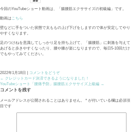
今回のYouTubeショート動画は、「腸腰筋エクササイズの初級編」です。
動画は
こちら
壁などに手をついた状態で太ももの上げ下げをしますので体が安定してやり
やすくなります。
足のつけねを意識してしっかり足を持ち上げて、「腸腰筋」に刺激を与えて
あげると歩きやすくなったり、腰や膝が楽になりますので、毎日5-10回だけ
でもやってみてください。
2022年1月18日
|
コメントをどうぞ
←
クレジットカード決済できるようになりました！
YouTubeショート「腰痛予防」腸腰筋エクササイズ上級編
→
コメントを残す
メールアドレスが公開されることはありません。
*
が付いている欄は必須項
目です