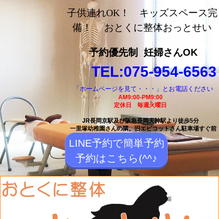
長岡京市の整体【おとく
子供連れOK！ キッズスペース完
に整体おっとせい】長岡
備！ おとくに整体おっとせい
京駅と長岡天神駅から徒
予約優先制
妊婦さんOK
歩5分の整体院
TEL:075-954-6563
「ホームページを見て・・・」とお電話ください
AM9:00-PM9:00
定休日 毎週火曜日
JR長岡京駅及び阪急長岡天神駅より徒歩5分
一里塚幼稚園さんの隣。
旧エピコットさん駐車場すぐ前
LINE予約で簡単予約
予約はこちら(^^♪