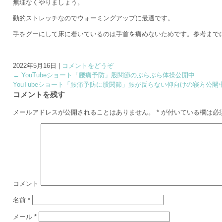
無理なくやりましょう。
動的ストレッチなのでウォーミングアップに最適です。
手をグーにして床に着いているのは手首を痛めないためです。参考までに(*
2022年5月16日
|
コメントをどうぞ
←
YouTubeショート「腰痛予防」股関節のぶらぶら体操公開中
YouTubeショート「腰痛予防に股関節」腰が反らない仰向けの寝方公開
コメントを残す
メールアドレスが公開されることはありません。
*
が付いている欄は必
コメント
名前
*
メール
*