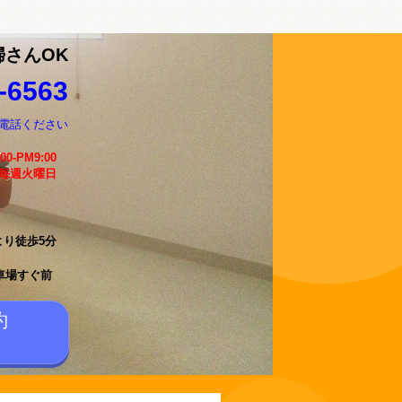
婦さんOK
-6563
電話ください
:00-PM9:00
 毎週火曜日
より徒歩5分
車場すぐ前
約