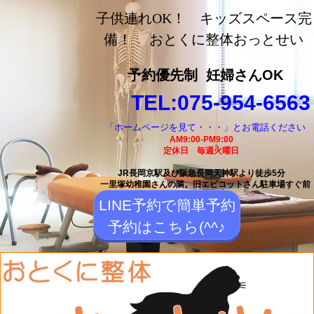
長岡京市の整体【おとく
子供連れOK！ キッズスペース完
に整体おっとせい】長岡
備！ おとくに整体おっとせい
京駅と長岡天神駅から徒
予約優先制
妊婦さんOK
歩5分の整体院
TEL:075-954-6563
「ホームページを見て・・・」とお電話ください
AM9:00-PM9:00
定休日 毎週火曜日
JR長岡京駅及び阪急長岡天神駅より徒歩5分
一里塚幼稚園さんの隣。
旧エピコットさん駐車場すぐ前
LINE予約で簡単予約
予約はこちら(^^♪