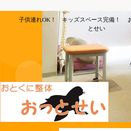
子供連れOK！ キッズスペース完備！ 
とせい
長岡京市の整体【おとく
に整体おっとせい】長岡
京駅と長岡天神駅から徒
歩5分の整体院