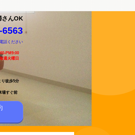
婦さんOK
-6563
電話ください
:00-PM9:00
 毎週火曜日
より徒歩5分
車場すぐ前
約