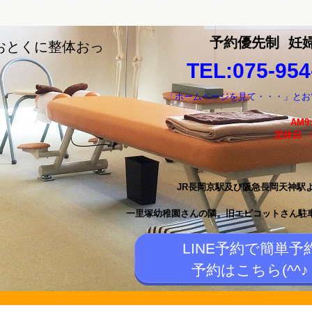
予約優先制
妊
おとくに整体おっ
TEL:075-954
「ホームページを見て・・・」とお
AM9
定休日
JR長岡京駅及び阪急長岡天神駅
一里塚幼稚園さんの隣。
旧エピコットさん駐
LINE予約で簡単予
予約はこちら(^^♪