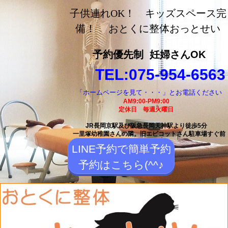
長岡京市の整体【おとく
子供連れOK！ キッズスペース完
に整体おっとせい】長岡
備！ おとくに整体おっとせい
京駅と長岡天神駅から徒
予約優先制
妊婦さんOK
歩5分の整体院
TEL:075-954-6563
「ホームページを見て・・・」とお電話ください
AM9:00-PM9:00
定休日 毎週火曜日
JR長岡京駅及び阪急長岡天神駅より徒歩5分
一里塚幼稚園さんの隣。
旧エピコットさん駐車場すぐ前
LINE予約で簡単予約
予約はこちら(^^♪