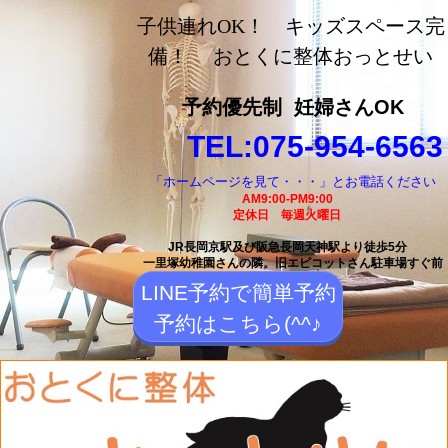
長岡京市の整体【おとく
子供連れOK！ キッズスペース完
に整体おっとせい】長岡
備！ おとくに整体おっとせい
京駅と長岡天神駅から徒
予約優先制
妊婦さんOK
歩5分の整体院
TEL:075-954-6563
「ホームページを見て・・・」とお電話ください
AM9:00-PM9:00
定休日 毎週火曜日
JR長岡京駅及び阪急長岡天神駅より徒歩5分
一里塚幼稚園さんの隣。
旧エピコットさん駐車場すぐ前
LINE予約で簡単予約
予約はこちら(^^♪