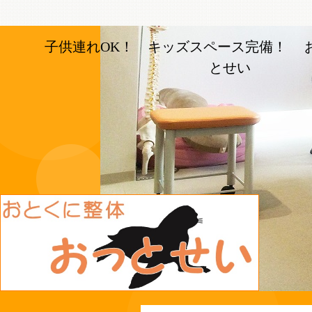
子供連れOK！ キッズスペース完備！ 
とせい
長岡京市の整体【おとく
に整体おっとせい】長岡
京駅と長岡天神駅から徒
歩5分の整体院