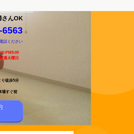
婦さんOK
-6563
電話ください
:00-PM9:00
 毎週火曜日
より徒歩5分
車場すぐ前
約