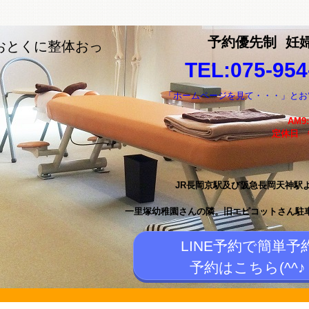
予約優先制
妊
おとくに整体おっ
TEL:075-954
「ホームページを見て・・・」とお
AM9
定休日
JR長岡京駅及び阪急長岡天神駅
一里塚幼稚園さんの隣。
旧エピコットさん駐
LINE予約で簡単予
予約はこちら(^^♪