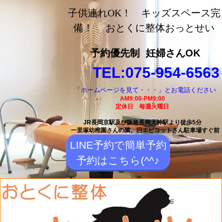
長岡京市の整体【おとく
子供連れOK！ キッズスペース完
に整体おっとせい】長岡
備！ おとくに整体おっとせい
京駅と長岡天神駅から徒
予約優先制
妊婦さんOK
歩5分の整体院
TEL:075-954-6563
「ホームページを見て・・・」とお電話ください
AM9:00-PM9:00
定休日 毎週火曜日
JR長岡京駅及び阪急長岡天神駅より徒歩5分
一里塚幼稚園さんの隣。
旧エピコットさん駐車場すぐ前
LINE予約で簡単予約
予約はこちら(^^♪