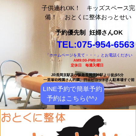
長岡京市の整体【おとく
子供連れOK！ キッズスペース完
に整体おっとせい】長岡
備！ おとくに整体おっとせい
京駅と長岡天神駅から徒
予約優先制
妊婦さんOK
歩5分の整体院
TEL:075-954-6563
「ホームページを見て・・・」とお電話ください
AM9:00-PM9:00
定休日 毎週火曜日
JR長岡京駅及び阪急長岡天神駅より徒歩5分
一里塚幼稚園さんの隣。
旧エピコットさん駐車場すぐ前
LINE予約で簡単予約
予約はこちら(^^♪