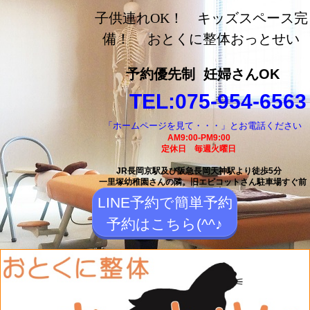
長岡京市の整体【おとく
子供連れOK！ キッズスペース完
に整体おっとせい】長岡
備！ おとくに整体おっとせい
京駅と長岡天神駅から徒
予約優先制
妊婦さんOK
歩5分の整体院
TEL:075-954-6563
「ホームページを見て・・・」とお電話ください
AM9:00-PM9:00
定休日 毎週火曜日
JR長岡京駅及び阪急長岡天神駅より徒歩5分
一里塚幼稚園さんの隣。
旧エピコットさん駐車場すぐ前
LINE予約で簡単予約
予約はこちら(^^♪