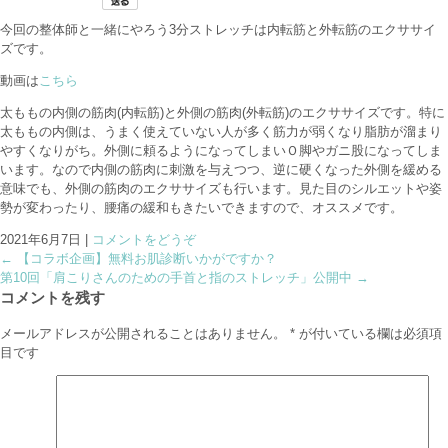
今回の整体師と一緒にやろう3分ストレッチは内転筋と外転筋のエクササイ
ズです。
動画は
こちら
太ももの内側の筋肉(内転筋)と外側の筋肉(外転筋)のエクササイズです。特に
太ももの内側は、うまく使えていない人が多く筋力が弱くなり脂肪が溜まり
やすくなりがち。外側に頼るようになってしまいＯ脚やガニ股になってしま
います。なので内側の筋肉に刺激を与えつつ、逆に硬くなった外側を緩める
意味でも、外側の筋肉のエクササイズも行います。見た目のシルエットや姿
勢が変わったり、腰痛の緩和もきたいできますので、オススメです。
2021年6月7日
|
コメントをどうぞ
←
【コラボ企画】無料お肌診断いかがですか？
第10回「肩こりさんのための手首と指のストレッチ」公開中
→
コメントを残す
メールアドレスが公開されることはありません。
*
が付いている欄は必須項
目です