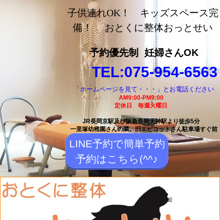
長岡京市の整体【おとく
子供連れOK！ キッズスペース完
に整体おっとせい】長岡
備！ おとくに整体おっとせい
京駅と長岡天神駅から徒
予約優先制
妊婦さんOK
歩5分の整体院
TEL:075-954-6563
「ホームページを見て・・・」とお電話ください
AM9:00-PM9:00
定休日 毎週火曜日
JR長岡京駅及び阪急長岡天神駅より徒歩5分
一里塚幼稚園さんの隣。
旧エピコットさん駐車場すぐ前
LINE予約で簡単予約
予約はこちら(^^♪