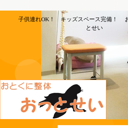
子供連れOK！ キッズスペース完備！ 
とせい
長岡京市の整体【おとく
に整体おっとせい】長岡
京駅と長岡天神駅から徒
歩5分の整体院