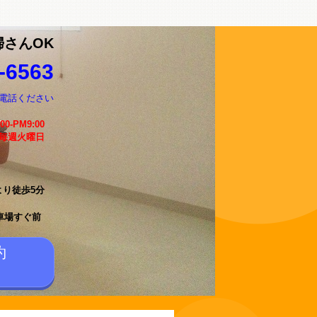
婦さんOK
-6563
電話ください
:00-PM9:00
 毎週火曜日
より徒歩5分
車場すぐ前
約