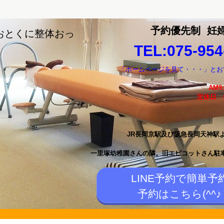
予約優先制
妊
おとくに整体おっ
TEL:075-954
「ホームページを見て・・・」とお
AM9
定休日
JR長岡京駅及び阪急長岡天神駅
一里塚幼稚園さんの隣。
旧エピコットさん駐
LINE予約で簡単予
予約はこちら(^^♪