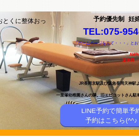
予約優先制
妊
おとくに整体おっ
TEL:075-954
「ホームページを見て・・・」とお
AM9
定休日
JR長岡京駅及び阪急長岡天神駅
一里塚幼稚園さんの隣。
旧エピコットさん駐
LINE予約で簡単予
予約はこちら(^^♪