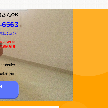
婦さんOK
-6563
電話ください
:00-PM9:00
 毎週火曜日
より徒歩5分
車場すぐ前
約