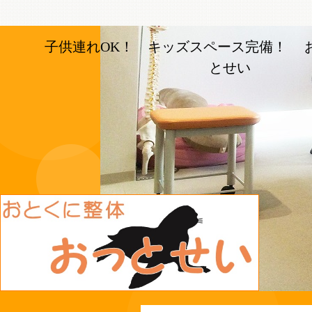
子供連れOK！ キッズスペース完備！ 
とせい
長岡京市の整体【おとく
に整体おっとせい】長岡
京駅と長岡天神駅から徒
歩5分の整体院