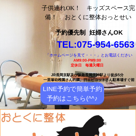
長岡京市の整体【おとく
子供連れOK！ キッズスペース完
に整体おっとせい】長岡
備！ おとくに整体おっとせい
京駅と長岡天神駅から徒
予約優先制
妊婦さんOK
歩5分の整体院
TEL:075-954-6563
「ホームページを見て・・・」とお電話ください
AM9:00-PM9:00
定休日 毎週火曜日
JR長岡京駅及び阪急長岡天神駅より徒歩5分
一里塚幼稚園さんの隣。
旧エピコットさん駐車場すぐ前
LINE予約で簡単予約
予約はこちら(^^♪