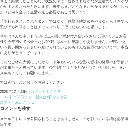
今まで経験したことのない状況の中で、皆さまもなかなか生活のリズムがつ
かめず大変だったと思います。来年もまだどうなるか分かりませんが、しっ
かりと向き合って生活を送る必要があると思います。
「あれもダメ、これもダメ」ではなく、感染予防対策をやりながら仕事でも
遊びでも出来ることはチャレンジして行ったらいいと思います。
今年はそんな中、もう1年以上の長い間お付き合いをさせて頂いているお客
様や今年初めて出会ったお客様には本当に感謝しかありません。5年以上と
いう長い間おっとせいを続けられているのもそんな皆様のおかげです。本当
にありがとうございます。
そんなご縁を大切にしながら、来年もいろいろな形で皆様の健康のお手伝い
が出来たらと思っています。今年1年どうもありがとうございました。また
来年もよろしくお願いします。
では皆様、よいお年をお迎えください
2020年12月30日
|
コメントをどうぞ
←
年末は28日まで 新年は4日から営業
新年のごあいさつ
→
コメントを残す
メールアドレスが公開されることはありません。
*
が付いている欄は必須項
目です