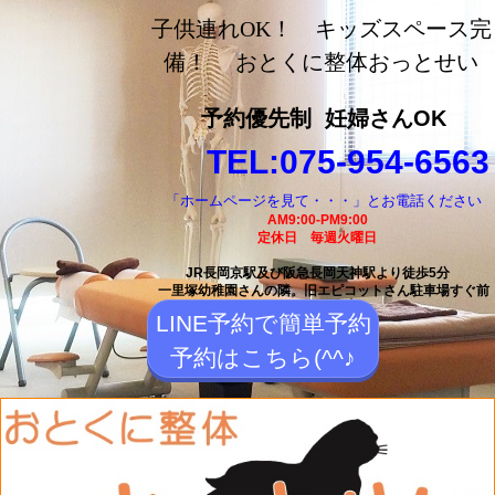
長岡京市の整体【おとく
子供連れOK！ キッズスペース完
に整体おっとせい】長岡
備！ おとくに整体おっとせい
京駅と長岡天神駅から徒
予約優先制
妊婦さんOK
歩5分の整体院
TEL:075-954-6563
「ホームページを見て・・・」とお電話ください
AM9:00-PM9:00
定休日 毎週火曜日
JR長岡京駅及び阪急長岡天神駅より徒歩5分
一里塚幼稚園さんの隣。
旧エピコットさん駐車場すぐ前
LINE予約で簡単予約
予約はこちら(^^♪