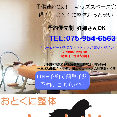
長岡京市の整体【おとく
子供連れOK！ キッズスペース完
に整体おっとせい】長岡
備！ おとくに整体おっとせい
京駅と長岡天神駅から徒
予約優先制
妊婦さんOK
歩5分の整体院
TEL:075-954-6563
「ホームページを見て・・・」とお電話ください
AM9:00-PM9:00
定休日 毎週火曜日
JR長岡京駅及び阪急長岡天神駅より徒歩5分
一里塚幼稚園さんの隣。
旧エピコットさん駐車場すぐ前
LINE予約で簡単予約
予約はこちら(^^♪