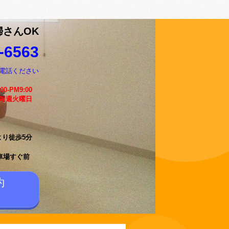
婦さんOK
-6563
電話ください
:00-PM9:00
 毎週火曜日
より徒歩5分
車場すぐ前
約