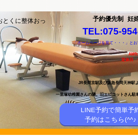
予約優先制
妊
おとくに整体おっ
TEL:075-954
「ホームページを見て・・・」とお
AM9
定休日
JR長岡京駅及び阪急長岡天神駅
一里塚幼稚園さんの隣。
旧エピコットさん駐
LINE予約で簡単予
予約はこちら(^^♪