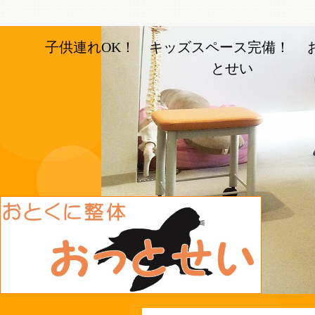
子供連れOK！ キッズスペース完備！ 
とせい
長岡京市の整体【おとく
に整体おっとせい】長岡
京駅と長岡天神駅から徒
歩5分の整体院