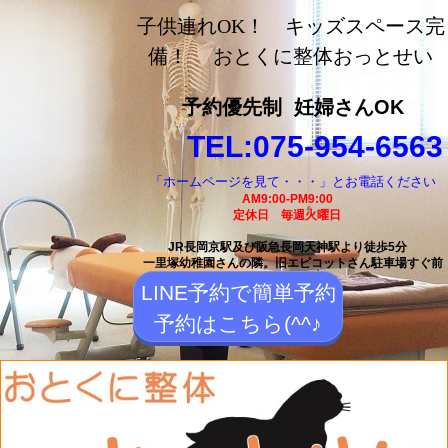
長岡京市の整体【おとく
子供連れOK！ キッズスペース完
に整体おっとせい】長岡
備！ おとくに整体おっとせい
京駅と長岡天神駅から徒
予約優先制
妊婦さんOK
歩5分の整体院
TEL:075-954-6563
「ホームページを見て・・・」とお電話ください
AM9:00-PM9:00
定休日 毎週火曜日
JR長岡京駅及び阪急長岡天神駅より徒歩5分
一里塚幼稚園さんの隣。
旧エピコットさん駐車場すぐ前
LINE予約で簡単予約
予約はこちら(^^♪