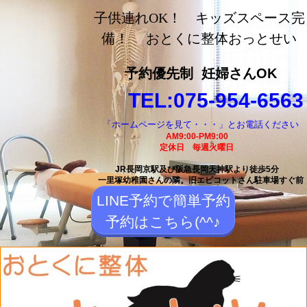
長岡京市の整体【おとく
子供連れOK！ キッズスペース完
に整体おっとせい】長岡
備！ おとくに整体おっとせい
京駅と長岡天神駅から徒
予約優先制
妊婦さんOK
歩5分の整体院
TEL:075-954-6563
「ホームページを見て・・・」とお電話ください
AM9:00-PM9:00
定休日 毎週火曜日
JR長岡京駅及び阪急長岡天神駅より徒歩5分
一里塚幼稚園さんの隣。
旧エピコットさん駐車場すぐ前
LINE予約で簡単予約
予約はこちら(^^♪