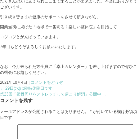
たくさんの方に支えられここまで来ることが出来ました。本当にありがとう
ございます。
引き続き皆さまの健康のサポートをさせて頂きながら、
開業当初に掲げた「地域で一番明るく楽しい整体院」を目指して
コツコツとがんばっていきます。
7年目もどうぞよろしくお願いいたします。
なお、今月来られた方全員に「卓上カレンダー」を差し上げますのでぜひこ
の機会にお越しください。
2021年10月4日
|
コメントをどうぞ
←
29日(水)は臨時休院日です
第23回「鎖骨周りをストレッチして肩こり解消」公開中
→
コメントを残す
メールアドレスが公開されることはありません。
*
が付いている欄は必須項
目です