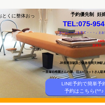
予約優先制
妊
おとくに整体おっ
TEL:075-954
「ホームページを見て・・・」とお
AM9
定休日
JR長岡京駅及び阪急長岡天神駅
一里塚幼稚園さんの隣。
旧エピコットさん駐
LINE予約で簡単予
予約はこちら(^^♪