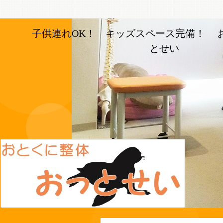
子供連れOK！ キッズスペース完備！ 
とせい
長岡京市の整体【おとく
に整体おっとせい】長岡
京駅と長岡天神駅から徒
歩5分の整体院