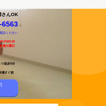
婦さんOK
-6563
電話ください
:00-PM9:00
 毎週火曜日
より徒歩5分
車場すぐ前
約