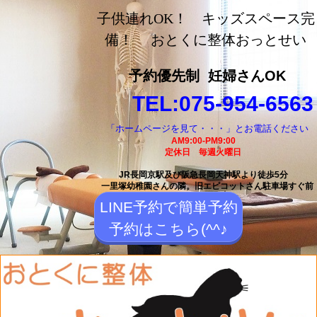
長岡京市の整体【おとく
子供連れOK！ キッズスペース完
に整体おっとせい】長岡
備！ おとくに整体おっとせい
京駅と長岡天神駅から徒
予約優先制
妊婦さんOK
歩5分の整体院
TEL:075-954-6563
「ホームページを見て・・・」とお電話ください
AM9:00-PM9:00
定休日 毎週火曜日
JR長岡京駅及び阪急長岡天神駅より徒歩5分
一里塚幼稚園さんの隣。
旧エピコットさん駐車場すぐ前
LINE予約で簡単予約
予約はこちら(^^♪